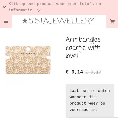
Klik op een product voor meer foto’s en
Ga
informatie. ツ
direct
★SISTAJEWELLERY
naar
de
hoofdinhoud
Armbandjes
kaartje with
love!
€ 0,14
€ 0,17
Laat het me weten
wanneer dit
product weer op
voorraad is.