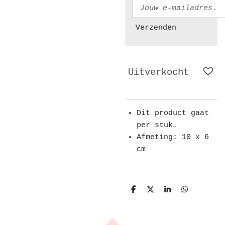
Verzenden
Uitverkocht
Dit product gaat
per stuk.
Afmeting: 10 x 6
cm
D
D
S
D
e
e
h
e
l
e
a
l
e
l
r
e
n
e
n