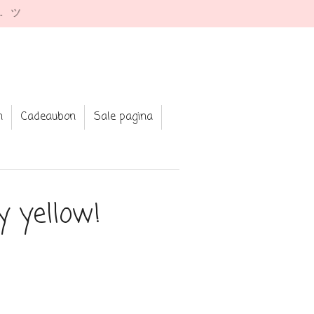
e. ツ
n
Cadeaubon
Sale pagina
 yellow!