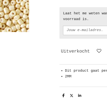
Laat het me weten wa
voorraad is.
Uitverkocht
Dit product gaat pe
2MM
D
D
S
e
e
h
l
e
a