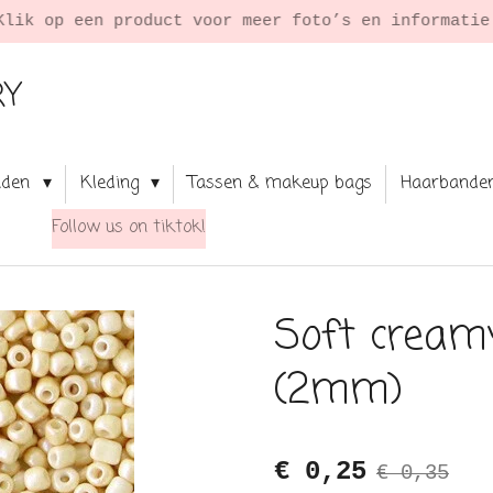
Klik op een product voor meer foto’s en informati
RY
aden
Kleding
Tassen & makeup bags
Haarbande
Follow us on tiktok!
Soft creamy
(2mm)
€ 0,25
€ 0,35