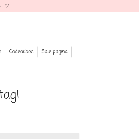
e. ツ
n
Cadeaubon
Sale pagina
tag!