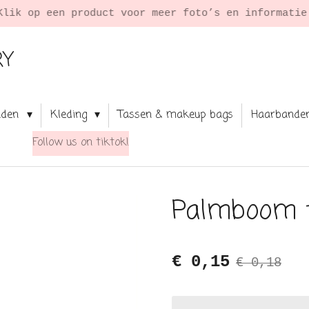
Klik op een product voor meer foto’s en informati
RY
aden
Kleding
Tassen & makeup bags
Haarbande
Follow us on tiktok!
Palmboom 
€ 0,15
€ 0,18