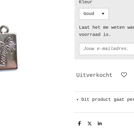
Kleur
Laat het me weten wa
voorraad is.
Uitverkocht
Dit product gaat pe
D
D
S
e
e
h