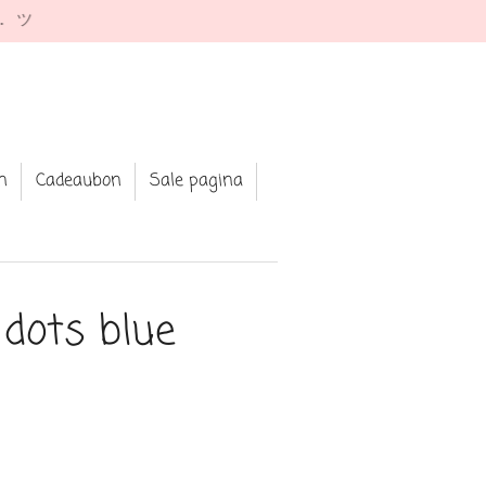
e. ツ
n
Cadeaubon
Sale pagina
dots blue