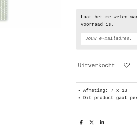
Laat het me weten wa
voorraad is.
Uitverkocht
Afmeting: 7 x 13
Dit product gaat pe
D
D
S
e
e
h
l
e
a