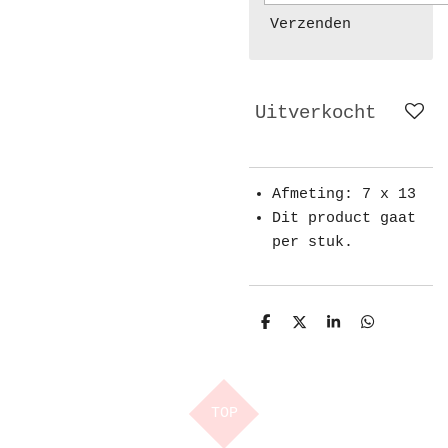
Verzenden
Uitverkocht
Afmeting: 7 x 13
Dit product gaat
per stuk.
D
D
S
D
e
e
h
e
l
e
a
l
e
l
r
e
n
e
n
TOP