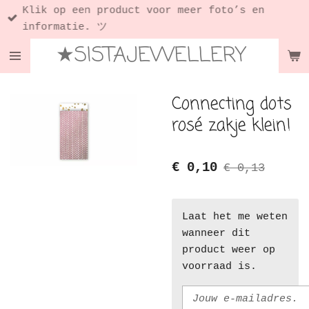
Klik op een product voor meer foto’s en
Ga
informatie. ツ
direct
★SISTAJEWELLERY
naar
de
hoofdinhoud
Connecting dots
rosé zakje klein!
€ 0,10
€ 0,13
Laat het me weten
wanneer dit
product weer op
voorraad is.