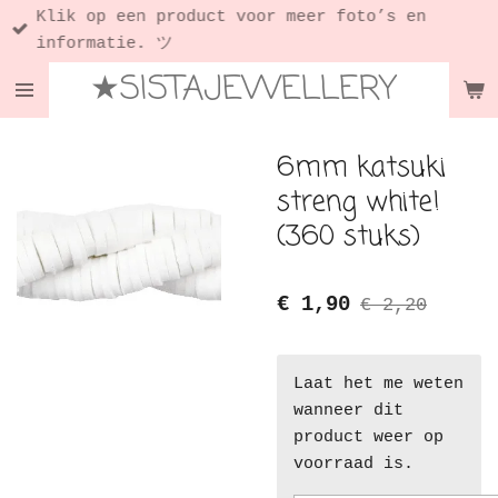
Klik op een product voor meer foto’s en
Ga
informatie. ツ
direct
★SISTAJEWELLERY
naar
de
hoofdinhoud
6mm katsuki
streng white!
(360 stuks)
€ 1,90
€ 2,20
Laat het me weten
wanneer dit
product weer op
voorraad is.