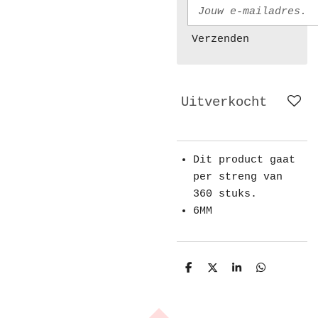
Verzenden
Uitverkocht
Dit product gaat
per streng van
360 stuks.
6MM
D
D
S
D
e
e
h
e
l
e
a
l
e
l
r
e
n
e
n