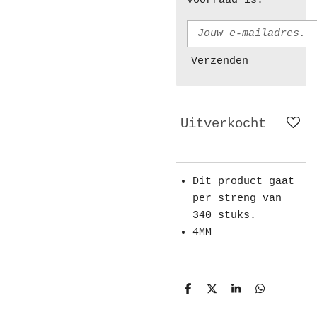
voorraad is.
Verzenden
Uitverkocht
Dit product gaat
per streng van
340 stuks.
4MM
D
D
S
D
e
e
h
e
l
e
a
l