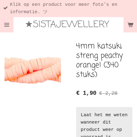
Klik op een product voor meer foto’s en
Ga
informatie. ツ
direct
★SISTAJEWELLERY
naar
de
hoofdinhoud
4mm katsuki
streng peachy
orange! (340
stuks)
€ 1,90
€ 2,20
Laat het me weten
wanneer dit
product weer op