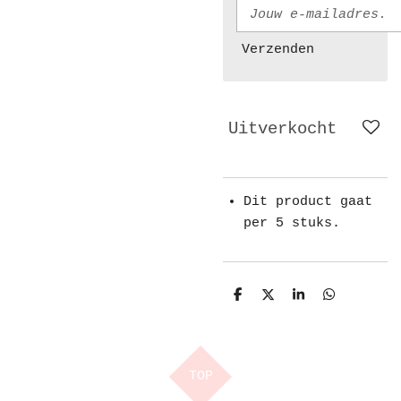
Verzenden
Uitverkocht
Dit product gaat
per 5 stuks.
D
D
S
D
e
e
h
e
l
e
a
l
e
l
r
e
n
e
n
TOP