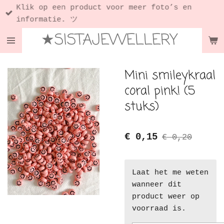
Klik op een product voor meer foto’s en
Ga
informatie. ツ
direct
★SISTAJEWELLERY
naar
de
hoofdinhoud
Mini smileykraal
coral pink! (5
stuks)
€ 0,15
€ 0,20
Laat het me weten
wanneer dit
product weer op
voorraad is.