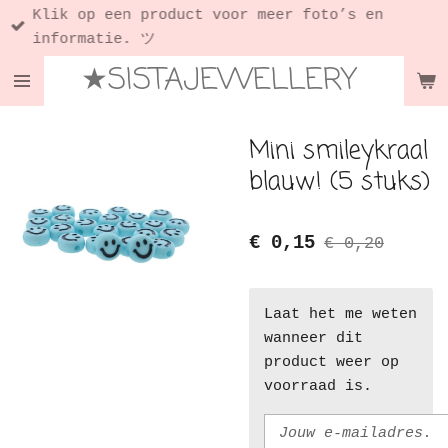
Klik op een product voor meer foto’s en
Ga
informatie. ツ
direct
★SISTAJEWELLERY
naar
de
hoofdinhoud
Mini smileykraal
blauw! (5 stuks)
€ 0,15
€ 0,20
Laat het me weten
wanneer dit
product weer op
voorraad is.