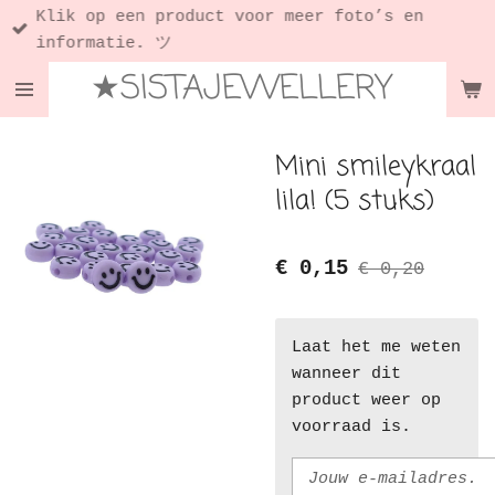
Klik op een product voor meer foto’s en
Ga
informatie. ツ
direct
★SISTAJEWELLERY
naar
de
hoofdinhoud
Mini smileykraal
lila! (5 stuks)
€ 0,15
€ 0,20
Laat het me weten
wanneer dit
product weer op
voorraad is.