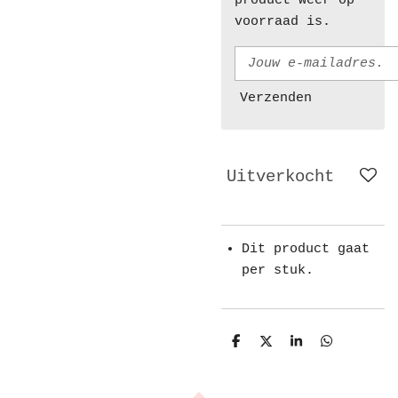
product weer op
voorraad is.
Verzenden
Uitverkocht
Dit product gaat
per stuk.
D
D
S
D
e
e
h
e
l
e
a
l
e
l
r
e