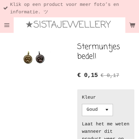
Klik op een product voor meer foto’s en
Ga
informatie. ツ
direct
★SISTAJEWELLERY
naar
de
hoofdinhoud
Stermuntjes
bedel!
€ 0,15
€ 0,17
Kleur
Laat het me weten
wanneer dit