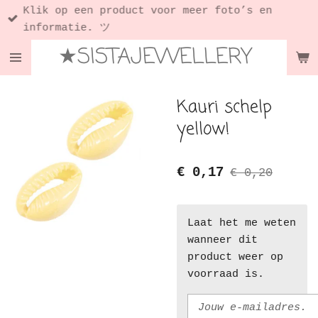
Klik op een product voor meer foto’s en
Ga
informatie. ツ
direct
★SISTAJEWELLERY
naar
de
hoofdinhoud
Kauri schelp
yellow!
€ 0,17
€ 0,20
Laat het me weten
wanneer dit
product weer op
voorraad is.