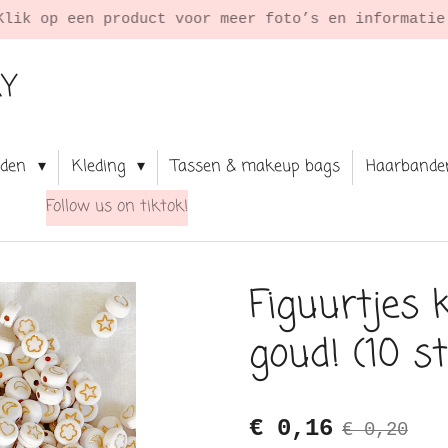
Klik op een product voor meer foto’s en informati
RY
aden
Kleding
Tassen & makeup bags
Haarbande
Follow us on tiktok!
Figuurtjes 
goud! (10 s
€ 0,16
€ 0,20