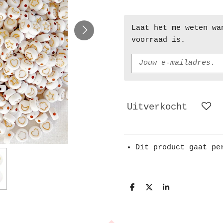
Laat het me weten wa
voorraad is.
Uitverkocht
Dit product gaat pe
D
D
S
e
e
h
l
e
a
e
l
r
n
e