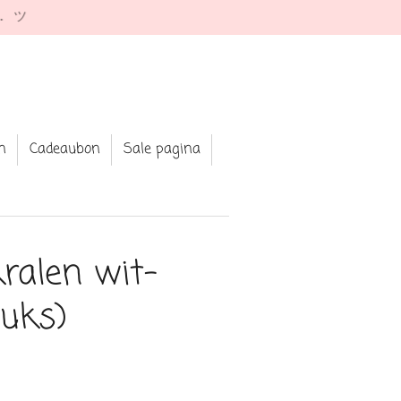
e. ツ
n
Cadeaubon
Sale pagina
kralen wit-
tuks)