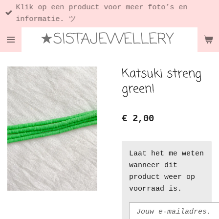
Klik op een product voor meer foto’s en
Ga
informatie. ツ
direct
★SISTAJEWELLERY
naar
de
hoofdinhoud
Katsuki streng
green!
€ 2,00
Laat het me weten
wanneer dit
product weer op
voorraad is.