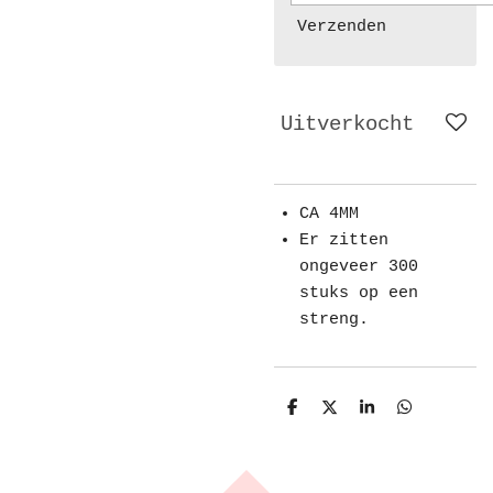
Verzenden
Uitverkocht
CA 4MM
Er zitten
ongeveer 300
stuks op een
streng.
D
D
S
D
e
e
h
e
l
e
a
l
e
l
r
e
n
e
n