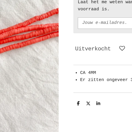
Laat het me weten wa
voorraad is.
Uitverkocht
CA 4MM
Er zitten ongeveer 
D
D
S
e
e
h
l
e
a
e
l
r
n
e