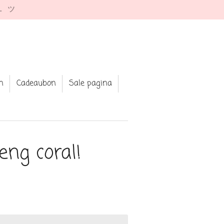
e. ツ
n
Cadeaubon
Sale pagina
eng coral!