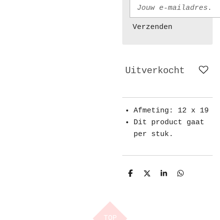
Verzenden
Uitverkocht
Afmeting: 12 x 19
Dit product gaat
per stuk.
D
D
S
D
e
e
h
e
l
e
a
l
e
l
r
e
n
e
n
TOP