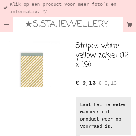
Klik op een product voor meer foto’s en
Ga
informatie. ツ
direct
★SISTAJEWELLERY
naar
de
hoofdinhoud
Stripes white
yellow zakje! (12
x 19)
€ 0,13
€ 0,16
Laat het me weten
wanneer dit
product weer op
voorraad is.