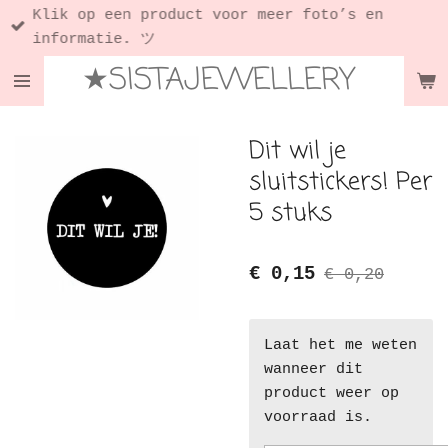
Klik op een product voor meer foto’s en
Ga
informatie. ツ
direct
★SISTAJEWELLERY
naar
de
hoofdinhoud
Dit wil je
sluitstickers! Per
5 stuks
€ 0,15
€ 0,20
Laat het me weten
wanneer dit
product weer op
voorraad is.