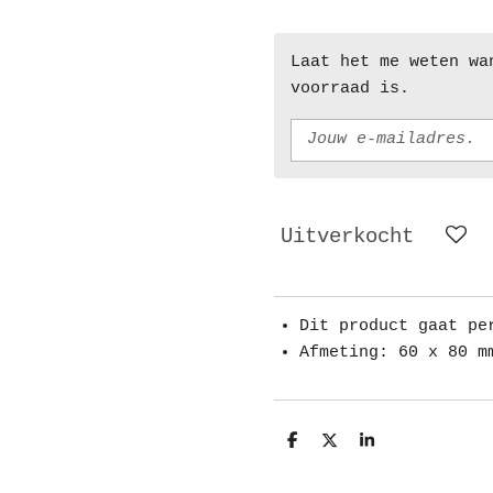
Laat het me weten wa
voorraad is.
Uitverkocht
Dit product gaat pe
Afmeting: 60 x 80 m
D
D
S
e
e
h
l
e
a