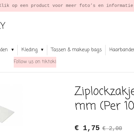
Klik op een product voor meer foto’s en informati
RY
aden
Kleding
Tassen & makeup bags
Haarbande
Follow us on tiktok!
Ziplockzakj
mm (Per 10
€ 1,75
€ 2,00