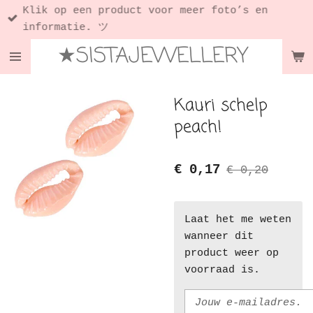
Klik op een product voor meer foto’s en
Ga
informatie. ツ
direct
★SISTAJEWELLERY
naar
de
hoofdinhoud
Kauri schelp
peach!
€ 0,17
€ 0,20
Laat het me weten
wanneer dit
product weer op
voorraad is.