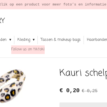
Klik op een product voor meer foto’s en informati
RY
aden
Kleding
Tassen & makeup bags
Haarbande
Follow us on tiktok!
Kauri schel
€ 0,20
€ 0,25