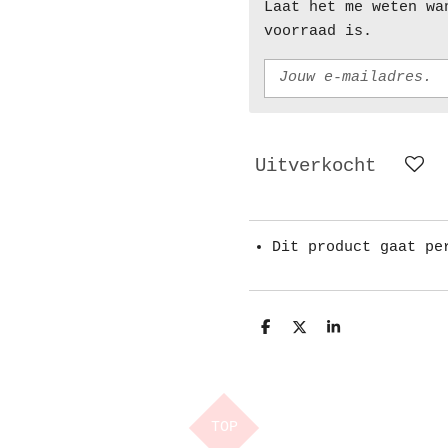
Laat het me weten wa
voorraad is.
Uitverkocht
Dit product gaat pe
D
D
S
e
e
h
l
e
a
e
l
r
n
e
TOP