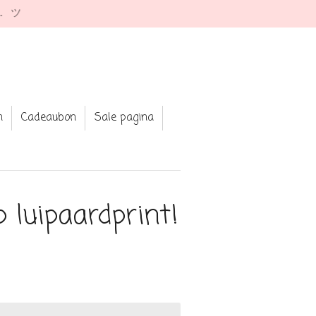
e. ツ
n
Cadeaubon
Sale pagina
p luipaardprint!