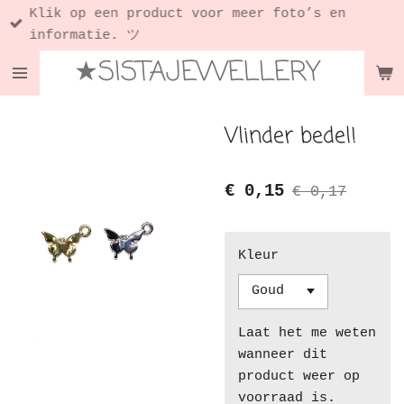
Klik op een product voor meer foto’s en
Ga
informatie. ツ
direct
★SISTAJEWELLERY
naar
de
hoofdinhoud
Vlinder bedel!
€ 0,15
€ 0,17
Kleur
Laat het me weten
wanneer dit
product weer op
voorraad is.