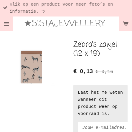
Klik op een product voor meer foto’s en
Ga
informatie. ツ
direct
★SISTAJEWELLERY
naar
de
hoofdinhoud
Zebra’s zakje!
(12 x 19)
€ 0,13
€ 0,16
Laat het me weten
wanneer dit
product weer op
voorraad is.