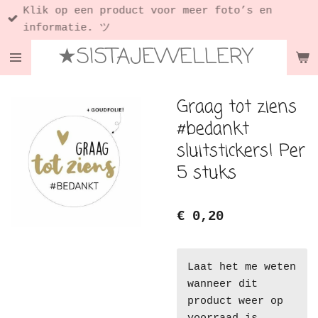
Klik op een product voor meer foto’s en
Ga
informatie. ツ
direct
★SISTAJEWELLERY
naar
de
hoofdinhoud
Graag tot ziens
#bedankt
sluitstickers! Per
5 stuks
€ 0,20
Laat het me weten
wanneer dit
product weer op