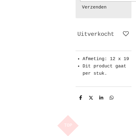
Verzenden
Uitverkocht
Afmeting: 12 x 19
Dit product gaat
per stuk.
D
D
S
D
e
e
h
e
l
e
a
l
e
l
r
e
n
e
n
TOP