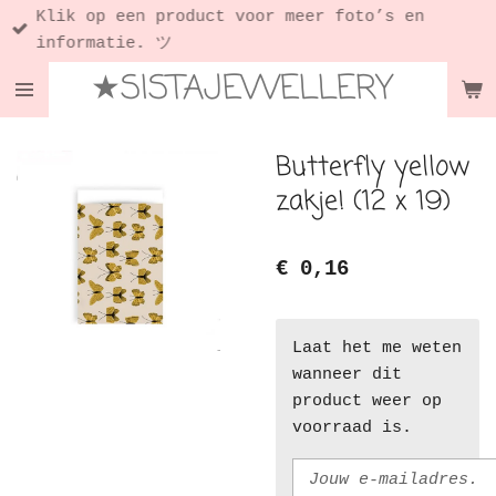
Klik op een product voor meer foto’s en
Ga
informatie. ツ
direct
★SISTAJEWELLERY
naar
de
hoofdinhoud
Butterfly yellow
zakje! (12 x 19)
€ 0,16
Laat het me weten
wanneer dit
product weer op
voorraad is.