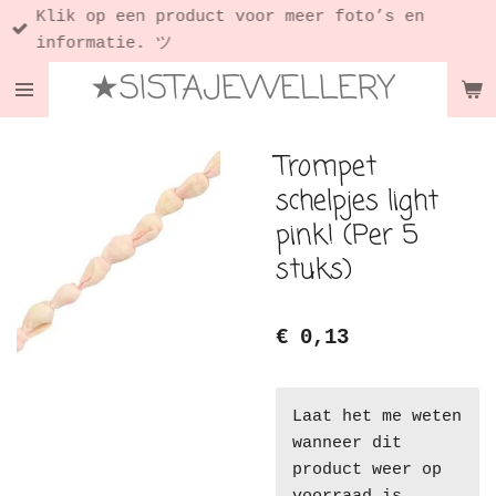
Klik op een product voor meer foto’s en
Ga
informatie. ツ
direct
★SISTAJEWELLERY
naar
de
hoofdinhoud
Trompet
schelpjes light
pink! (Per 5
stuks)
€ 0,13
Laat het me weten
wanneer dit
product weer op