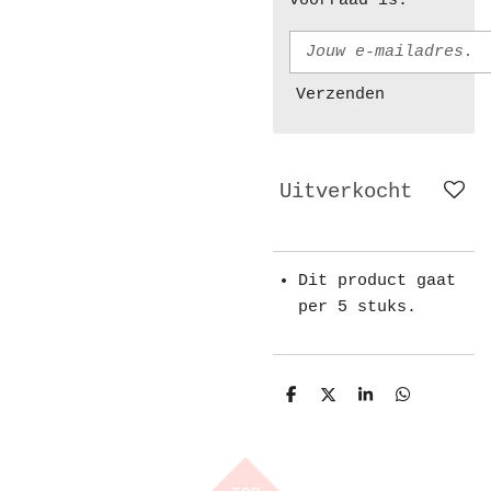
voorraad is.
Verzenden
Uitverkocht
Dit product gaat
per 5 stuks.
D
D
S
D
e
e
h
e
l
e
a
l
e
l
r
e
n
e
n