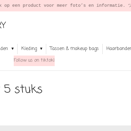
RY
aden
Kleding
Tassen & makeup bags
Haarbande
Follow us on tiktok!
r 5 stuks