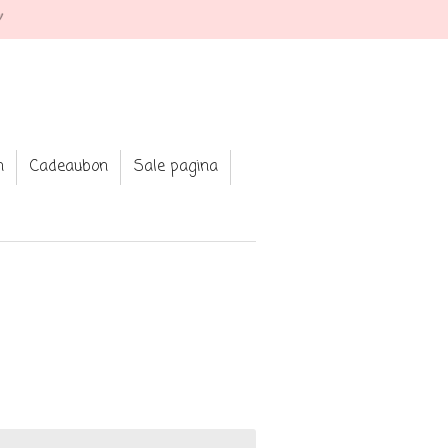
★ Shop your fav jewellery and clothing
n
Cadeaubon
Sale pagina