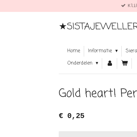
ツ
Ga
direct
naar
★SISTAJEWELLE
de
hoofdinhoud
Home
Informatie
Sier
Onderdelen
Gold heart! Pe
€ 0,25