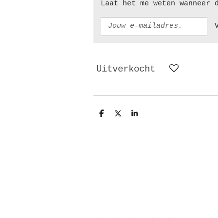
Laat het me weten wanneer 
Uitverkocht
D
D
S
e
e
h
l
e
a
e
l
r
n
e