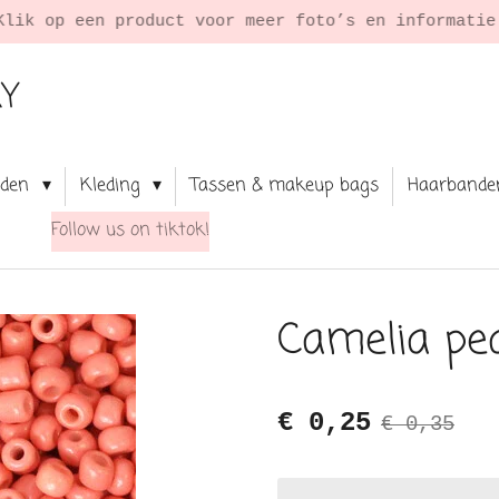
Klik op een product voor meer foto’s en informati
RY
aden
Kleding
Tassen & makeup bags
Haarbande
Follow us on tiktok!
Camelia pe
€ 0,25
€ 0,35