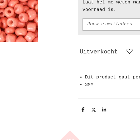
Laat het me weten wa
voorraad is.
Uitverkocht
Dit product gaat pe
3MM
D
D
S
e
e
h
l
e
a
e
l
r
n
e