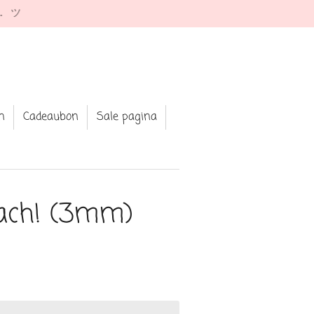
e. ツ
n
Cadeaubon
Sale pagina
ach! (3mm)