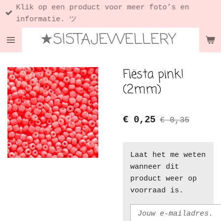
Klik op een product voor meer foto’s en
Ga
informatie. ツ
direct
★SISTAJEWELLERY
naar
de
hoofdinhoud
Fiësta pink!
(2mm)
€ 0,25
€ 0,35
Laat het me weten
wanneer dit
product weer op
voorraad is.