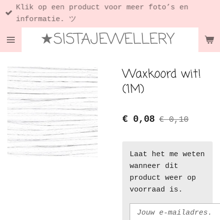
Klik op een product voor meer foto’s en
Ga
informatie. ツ
direct
★SISTAJEWELLERY
naar
de
hoofdinhoud
Waxkoord wit!
(1M)
€ 0,08
€ 0,10
Laat het me weten
wanneer dit
product weer op
voorraad is.