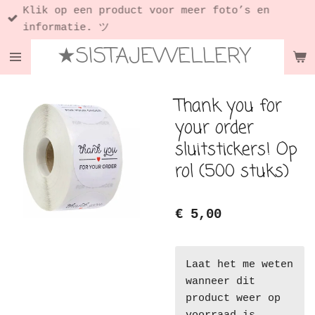
Klik op een product voor meer foto’s en
Ga
informatie. ツ
direct
★SISTAJEWELLERY
naar
de
hoofdinhoud
Thank you for
your order
sluitstickers! Op
rol (500 stuks)
€ 5,00
Laat het me weten
wanneer dit
product weer op