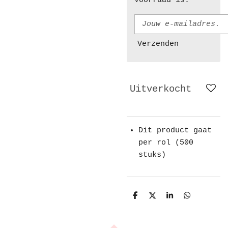
voorraad is.
Verzenden
Uitverkocht
Dit product gaat
per rol (500
stuks)
D
D
S
D
e
e
h
e
l
e
a
l
e
l
r
e