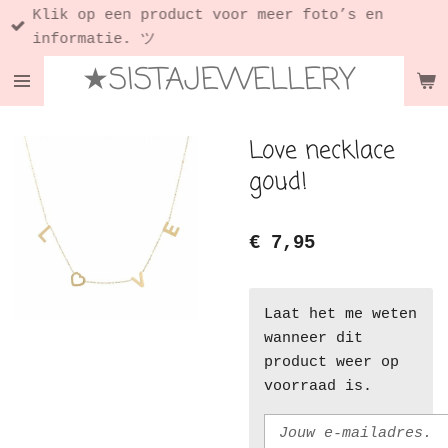
Klik op een product voor meer foto’s en
Ga
informatie. ツ
direct
★SISTAJEWELLERY
naar
de
hoofdinhoud
Love necklace
goud!
€ 7,95
Laat het me weten
wanneer dit
product weer op
voorraad is.