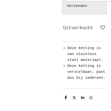
Verzenden
Uitverkocht
Deze ketting is
van stainless
steel materiaal.
Deze ketting is
verstelbaar, past
dus bij iedereen.
D
D
S
D
e
e
h
e
l
e
a
l
e
l
r
e