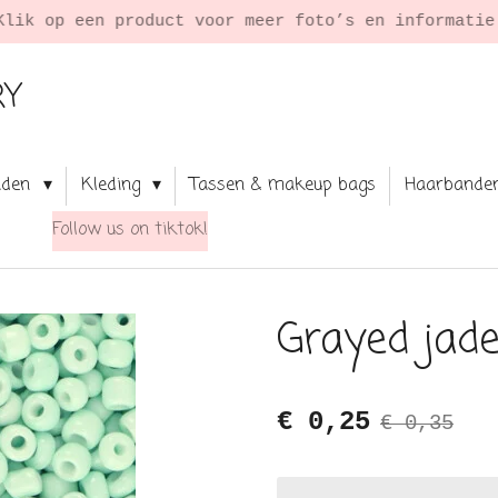
Klik op een product voor meer foto’s en informati
RY
aden
Kleding
Tassen & makeup bags
Haarbande
Follow us on tiktok!
Grayed jad
€ 0,25
€ 0,35