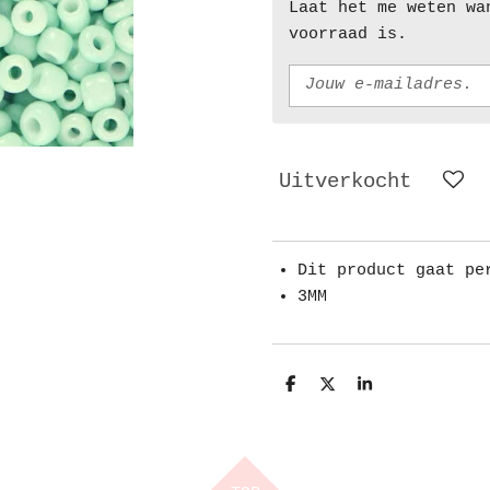
Laat het me weten wa
voorraad is.
Uitverkocht
Dit product gaat pe
3MM
D
D
S
e
e
h
l
e
a
e
l
r
n
e