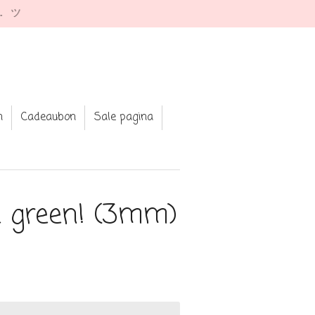
e. ツ
n
Cadeaubon
Sale pagina
e green! (3mm)