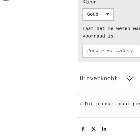
Kleur
Laat het me weten wa
voorraad is.
Uitverkocht
Dit product gaat pe
D
D
S
e
e
h