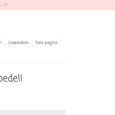
e. ツ
n
Cadeaubon
Sale pagina
bedel!