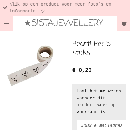
Klik op een product voor meer foto’s en
Ga
informatie. ツ
direct
★SISTAJEWELLERY
naar
de
hoofdinhoud
Heart! Per 5
stuks
€ 0,20
Laat het me weten
wanneer dit
product weer op
voorraad is.