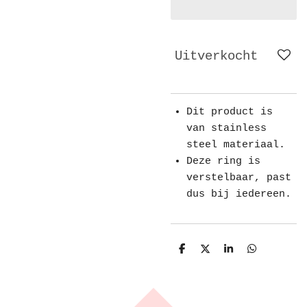
Uitverkocht
Dit product is
van stainless
steel materiaal.
Deze ring is
verstelbaar, past
dus bij iedereen.
D
D
S
D
e
e
h
e
l
e
a
l
e
l
r
e
n
e
n