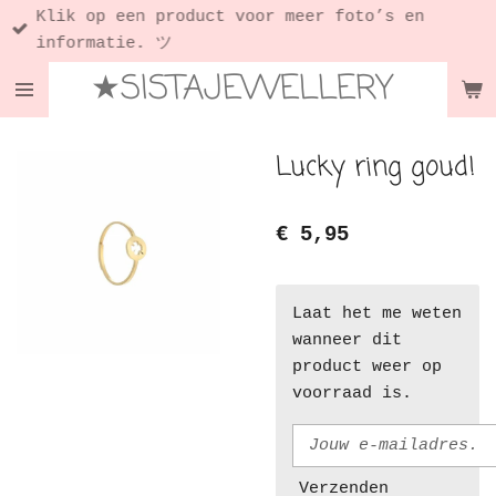
Klik op een product voor meer foto’s en
Ga
informatie. ツ
direct
★SISTAJEWELLERY
naar
de
hoofdinhoud
Lucky ring goud!
€ 5,95
Laat het me weten
wanneer dit
product weer op
voorraad is.
Verzenden