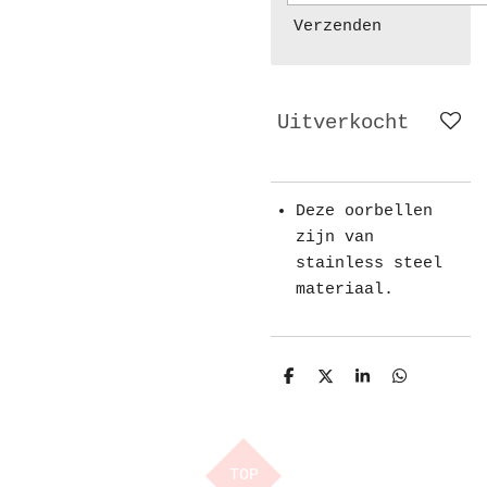
Verzenden
Uitverkocht
Deze oorbellen
zijn van
stainless steel
materiaal.
D
D
S
D
e
e
h
e
l
e
a
l
e
l
r
e
n
e
n
TOP