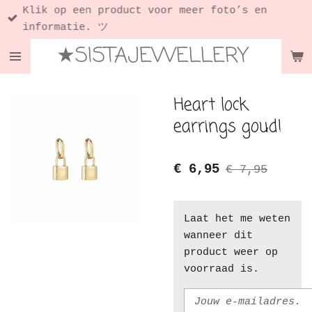
Klik op een product voor meer foto’s en
Ga
informatie. ツ
direct
★SISTAJEWELLERY
naar
de
hoofdinhoud
Heart lock
earrings goud!
€ 6,95
€ 7,95
Laat het me weten
wanneer dit
product weer op
voorraad is.