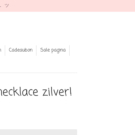
e. ツ
n
Cadeaubon
Sale pagina
ecklace zilver!