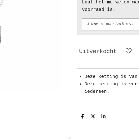
Laat het me weten wa
voorraad is.
Uitverkocht
Deze ketting is van
Deze ketting is ver
iedereen.
D
D
S
e
e
h
l
e
a
e
l
r
n
e