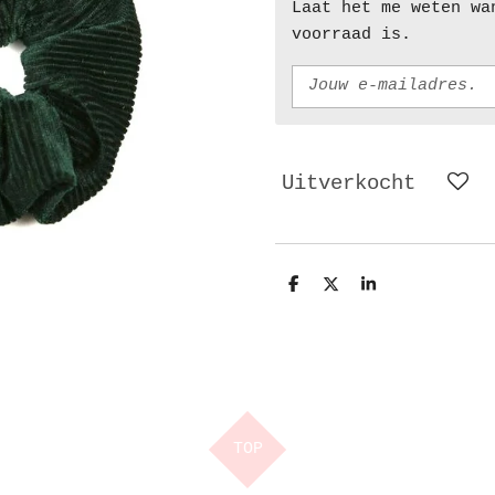
Laat het me weten wa
voorraad is.
Uitverkocht
D
D
S
e
e
h
l
e
a
e
l
r
n
e
TOP