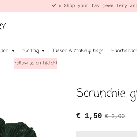
★ Shop your fav jewellery and clothing
RY
aden
Kleding
Tassen & makeup bags
Haarbande
Follow us on tiktok!
Scrunchie g
€ 1,50
€ 2,00