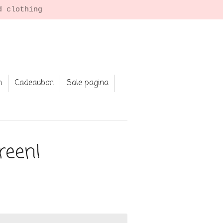
n
Cadeaubon
Sale pagina
reen!