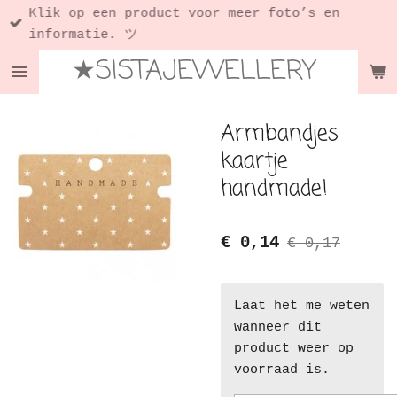
Klik op een product voor meer foto’s en
Ga
informatie. ツ
direct
★SISTAJEWELLERY
naar
de
hoofdinhoud
Armbandjes
kaartje
handmade!
€ 0,14
€ 0,17
Laat het me weten
wanneer dit
product weer op
voorraad is.