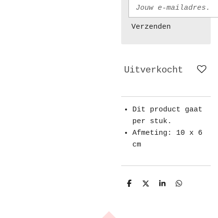
Verzenden
Uitverkocht
Dit product gaat
per stuk.
Afmeting: 10 x 6
cm
D
D
S
D
e
e
h
e
l
e
a
l
e
l
r
e
n
e
n