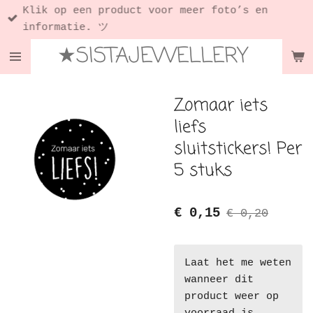
Klik op een product voor meer foto’s en
Ga
informatie. ツ
direct
★SISTAJEWELLERY
naar
de
hoofdinhoud
Zomaar iets
liefs
sluitstickers! Per
5 stuks
€ 0,15
€ 0,20
Laat het me weten
wanneer dit
product weer op