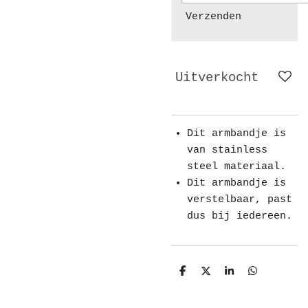
Verzenden
Uitverkocht
Dit armbandje is
van stainless
steel materiaal.
Dit armbandje is
verstelbaar, past
dus bij iedereen.
D
D
S
D
e
e
h
e
l
e
a
l
e
l
r
e