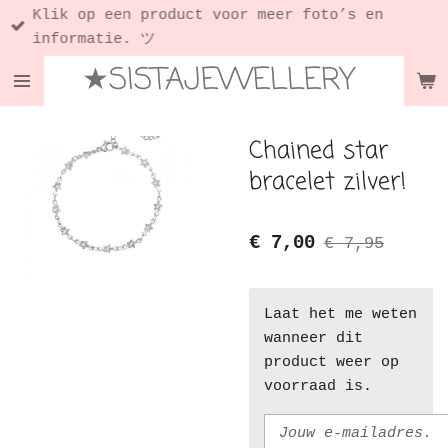
Klik op een product voor meer foto’s en
Ga
informatie. ツ
direct
★SISTAJEWELLERY
naar
de
hoofdinhoud
Chained star
bracelet zilver!
€ 7,00
€ 7,95
Laat het me weten
wanneer dit
product weer op
voorraad is.