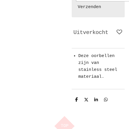
Verzenden
Uitverkocht
Deze oorbellen
zijn van
stainless steel
materiaal.
D
D
S
D
e
e
h
e
l
e
a
l
e
l
r
e
n
e
n
TOP