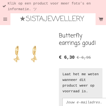
Klik op een product voor meer foto’s en
Ga
informatie. ツ
direct
★SISTAJEWELLERY
naar
de
hoofdinhoud
Butterfly
earrings goud!
€ 6,30
€ 6,95
Laat het me weten
wanneer dit
product weer op
voorraad is.