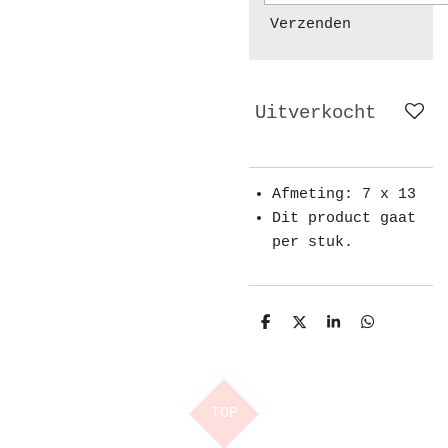
Verzenden
Uitverkocht
Afmeting: 7 x 13
Dit product gaat
per stuk.
D
D
S
D
e
e
h
e
l
e
a
l
e
l
r
e
n
e
n
TOP