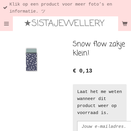
Klik op een product voor meer foto’s en
Ga
informatie. ツ
direct
★SISTAJEWELLERY
naar
de
hoofdinhoud
Snow flow zakje
klein!
€ 0,13
Laat het me weten
wanneer dit
product weer op
voorraad is.