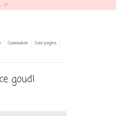
e. ツ
n
Cadeaubon
Sale pagina
ce goud!