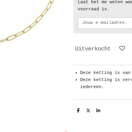
Laat het me weten wa
voorraad is.
Uitverkocht
Deze ketting is van
Deze ketting is ver
iedereen.
D
D
S
e
e
h
l
e
a
e
l
r
n
e