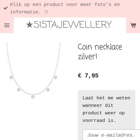
Klik op een product voor meer foto’s en
Ga
informatie. ツ
direct
★SISTAJEWELLERY
naar
de
hoofdinhoud
Coin necklace
zilver!
€ 7,95
Laat het me weten
wanneer dit
product weer op
voorraad is.