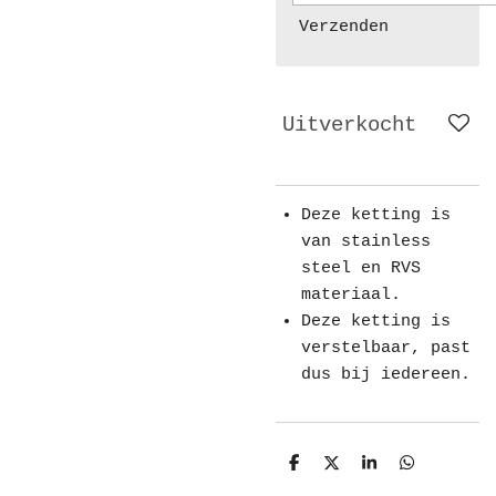
Verzenden
Uitverkocht
Deze ketting is
van stainless
steel en RVS
materiaal.
Deze ketting is
verstelbaar, past
dus bij iedereen.
D
D
S
D
e
e
h
e