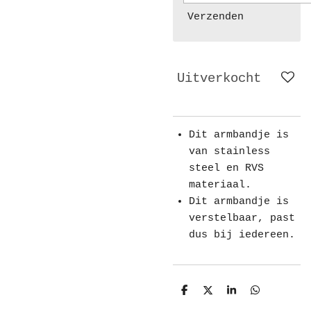
Verzenden
Uitverkocht
Dit armbandje is
van stainless
steel en RVS
materiaal.
Dit armbandje is
verstelbaar, past
dus bij iedereen.
D
D
S
D
e
e
h
e