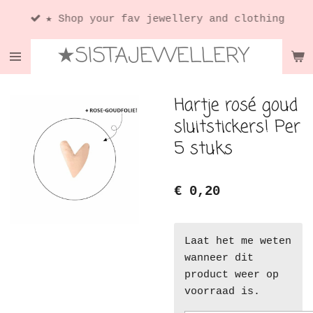
Ga
★ Shop your fav jewellery and clothing
direct
★SISTAJEWELLERY
naar
de
hoofdinhoud
Hartje rosé goud
sluitstickers! Per
5 stuks
€ 0,20
Laat het me weten
wanneer dit
product weer op
voorraad is.