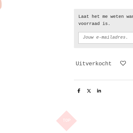
Laat het me weten wa
voorraad is.
Uitverkocht
D
D
S
e
e
h
l
e
a
e
l
r
n
e
TOP