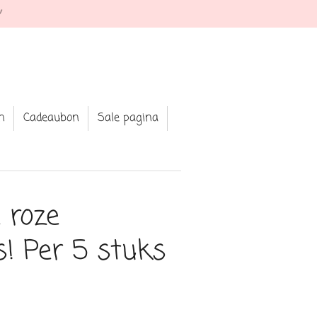
 Shop your fav jewellery and clothing
n
Cadeaubon
Sale pagina
e roze
rs! Per 5 stuks