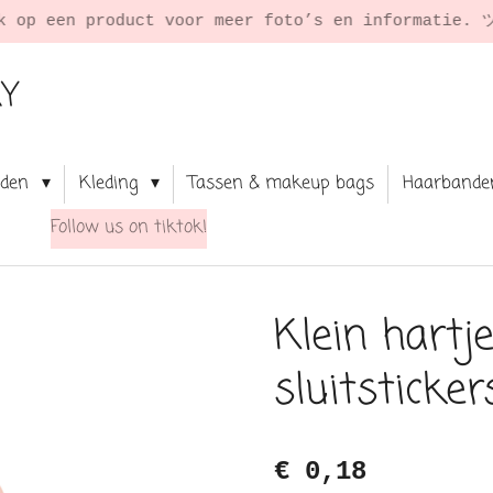
★
RY
aden
Kleding
Tassen & makeup bags
Haarbande
Follow us on tiktok!
Klein hartj
sluitsticke
€ 0,18