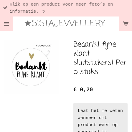
Klik op een product voor meer foto’s en
Ga
informatie. ツ
direct
★SISTAJEWELLERY
naar
de
hoofdinhoud
Bedankt fijne
klant
sluitstickers! Per
5 stuks
€ 0,20
Laat het me weten
wanneer dit
product weer op