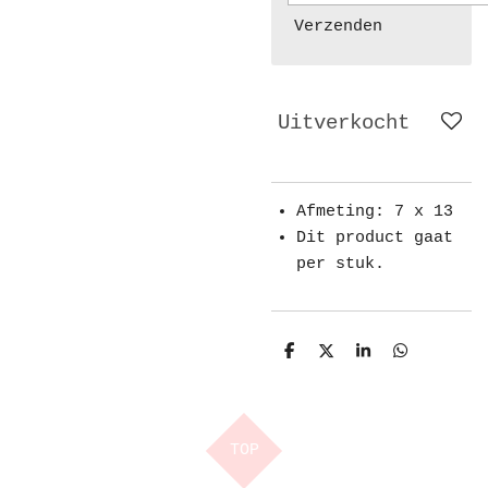
Verzenden
Uitverkocht
Afmeting: 7 x 13
Dit product gaat
per stuk.
D
D
S
D
e
e
h
e
l
e
a
l
e
l
r
e
n
e
n
TOP