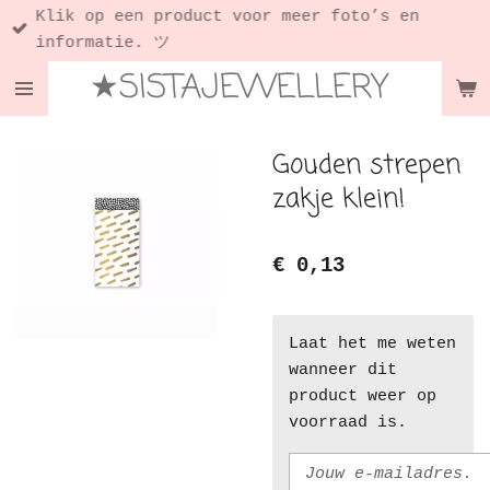
Klik op een product voor meer foto’s en
Ga
informatie. ツ
direct
★SISTAJEWELLERY
naar
de
hoofdinhoud
Gouden strepen
zakje klein!
€ 0,13
Laat het me weten
wanneer dit
product weer op
voorraad is.